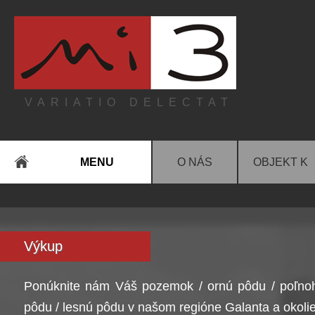
VARIATIO DELECTAT
MENU
O NÁS
OBJEKT K
Výkup
Ponúknite nám Váš pozemok / ornú pôdu / poľno
pôdu / lesnú pôdu v našom regióne Galanta a okolie